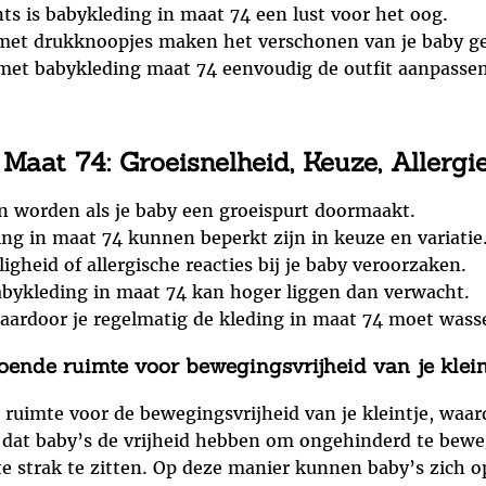
ts is babykleding in maat 74 een lust voor het oog.
 met drukknoopjes maken het verschonen van je baby g
e met babykleding maat 74 eenvoudig de outfit aanpasse
aat 74: Groeisnelheid, Keuze, Allergie
in worden als je baby een groeispurt doormaakt.
 in maat 74 kunnen beperkt zijn in keuze en variatie
heid of allergische reacties bij je baby veroorzaken.
babykleding in maat 74 kan hoger liggen dan verwacht.
aardoor je regelmatig de kleding in maat 74 moet wass
ende ruimte voor bewegingsvrijheid van je kleint
 ruimte voor de bewegingsvrijheid van je kleintje, waa
l dat baby’s de vrijheid hebben om ongehinderd te bewe
te strak te zitten. Op deze manier kunnen baby’s zich 