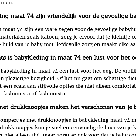
ennen.
ng maat 74 zijn vriendelijk voor de gevoelige b
n maat 74 zijn een ware zegen voor de gevoelige babyhu
terialen zoals katoen, zorg je ervoor dat je kleintje 
e huid van je baby met liefdevolle zorg en maakt elke a
ts is babykleding in maat 74 een lust voor het o
s babykleding in maat 74 een lust voor het oog. De vrol
 een plezierige bezigheid. Of het nu gaat om schattige d
t een scala aan stijlvolle opties die niet alleen comfort
e fashionista of fashionisto.
 met drukknoopjes maken het verschonen van je 
 rompertjes met drukknoopjes in babykleding maat 74 m
drukknoopjes kun je snel en eenvoudig de luier van je k
t niet alleen tijd, maar zorgt er ook voor dat je baby co