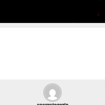
onsgrotegezin