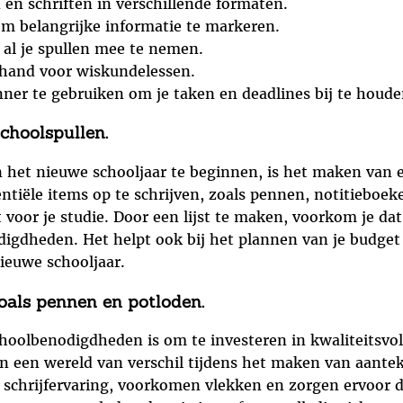
en schriften in verschillende formaten.
om belangrijke informatie te markeren.
 al je spullen mee te nemen.
 hand voor wiskundelessen.
ner te gebruiken om je taken en deadlines bij te houde
choolspullen.
het nieuwe schooljaar te beginnen, is het maken van ee
entiële items op te schrijven, zoals pennen, notitiebo
oor je studie. Door een lijst te maken, voorkom je dat 
digdheden. Het helpt ook bij het plannen van je budget 
nieuwe schooljaar.
zoals pennen en potloden.
schoolbenodigdheden is om te investeren in kwaliteitsvo
n een wereld van verschil tijdens het maken van aante
 schrijfervaring, voorkomen vlekken en zorgen ervoor d