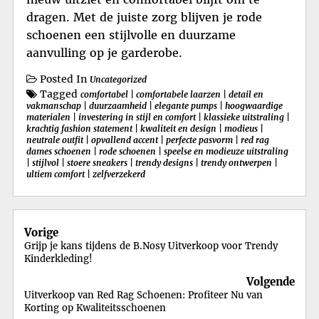
dragen. Met de juiste zorg blijven je rode
schoenen een stijlvolle en duurzame
aanvulling op je garderobe.
Posted In
Uncategorized
Tagged
comfortabel
|
comfortabele laarzen
|
detail en
vakmanschap
|
duurzaamheid
|
elegante pumps
|
hoogwaardige
materialen
|
investering in stijl en comfort
|
klassieke uitstraling
|
krachtig fashion statement
|
kwaliteit en design
|
modieus
|
neutrale outfit
|
opvallend accent
|
perfecte pasvorm
|
red rag
dames schoenen
|
rode schoenen
|
speelse en modieuze uitstraling
|
stijlvol
|
stoere sneakers
|
trendy designs
|
trendy ontwerpen
|
ultiem comfort
|
zelfverzekerd
Berichtnavigatie
Vorige
Grijp je kans tijdens de B.Nosy Uitverkoop voor Trendy
Kinderkleding!
Volgende
Uitverkoop van Red Rag Schoenen: Profiteer Nu van
Korting op Kwaliteitsschoenen