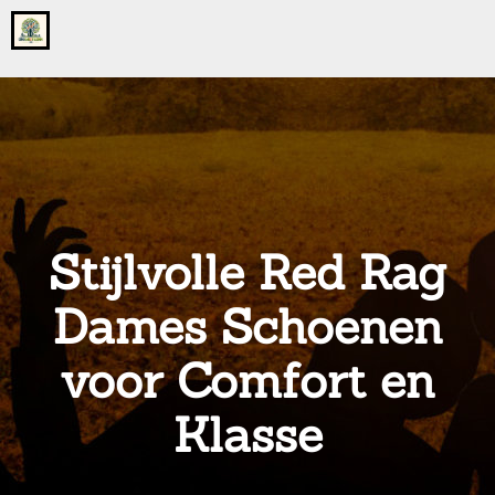
Go
to
the
home
page
of
onsgrotegezin.nl
Stijlvolle Red Rag
Dames Schoenen
voor Comfort en
Klasse