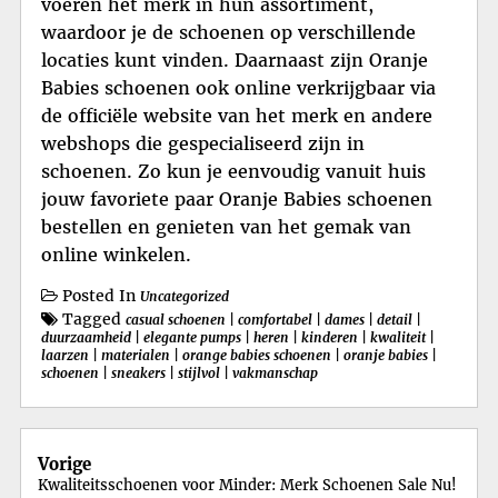
voeren het merk in hun assortiment,
waardoor je de schoenen op verschillende
locaties kunt vinden. Daarnaast zijn Oranje
Babies schoenen ook online verkrijgbaar via
de officiële website van het merk en andere
webshops die gespecialiseerd zijn in
schoenen. Zo kun je eenvoudig vanuit huis
jouw favoriete paar Oranje Babies schoenen
bestellen en genieten van het gemak van
online winkelen.
Posted In
Uncategorized
Tagged
casual schoenen
|
comfortabel
|
dames
|
detail
|
duurzaamheid
|
elegante pumps
|
heren
|
kinderen
|
kwaliteit
|
laarzen
|
materialen
|
orange babies schoenen
|
oranje babies
|
schoenen
|
sneakers
|
stijlvol
|
vakmanschap
Berichtnavigatie
Vorige
Kwaliteitsschoenen voor Minder: Merk Schoenen Sale Nu!