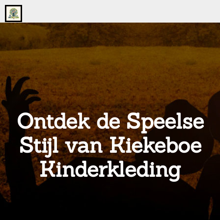
Go
to
the
home
page
of
onsgrotegezin.nl
Ontdek de Speelse
Stijl van Kiekeboe
Kinderkleding