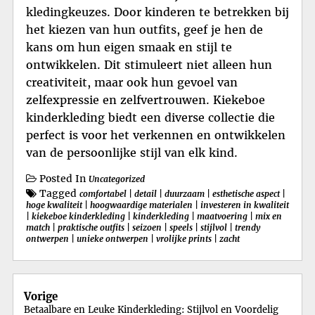
kledingkeuzes. Door kinderen te betrekken bij
het kiezen van hun outfits, geef je hen de
kans om hun eigen smaak en stijl te
ontwikkelen. Dit stimuleert niet alleen hun
creativiteit, maar ook hun gevoel van
zelfexpressie en zelfvertrouwen. Kiekeboe
kinderkleding biedt een diverse collectie die
perfect is voor het verkennen en ontwikkelen
van de persoonlijke stijl van elk kind.
Posted In
Uncategorized
Tagged
comfortabel
|
detail
|
duurzaam
|
esthetische aspect
|
hoge kwaliteit
|
hoogwaardige materialen
|
investeren in kwaliteit
|
kiekeboe kinderkleding
|
kinderkleding
|
maatvoering
|
mix en
match
|
praktische outfits
|
seizoen
|
speels
|
stijlvol
|
trendy
ontwerpen
|
unieke ontwerpen
|
vrolijke prints
|
zacht
Berichtnavigatie
Vorige
Betaalbare en Leuke Kinderkleding: Stijlvol en Voordelig