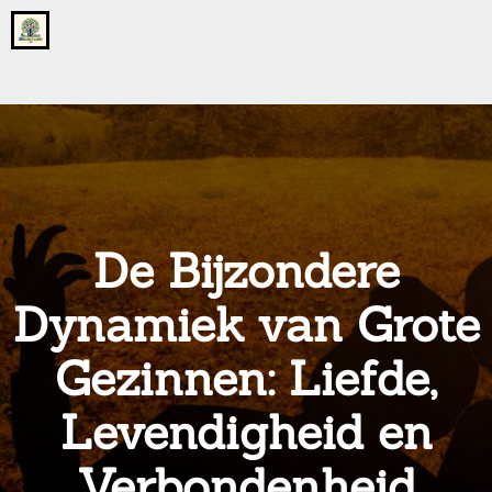
Go
to
the
home
page
of
onsgrotegezin.nl
De Bijzondere
Dynamiek van Grote
Gezinnen: Liefde,
Levendigheid en
Verbondenheid