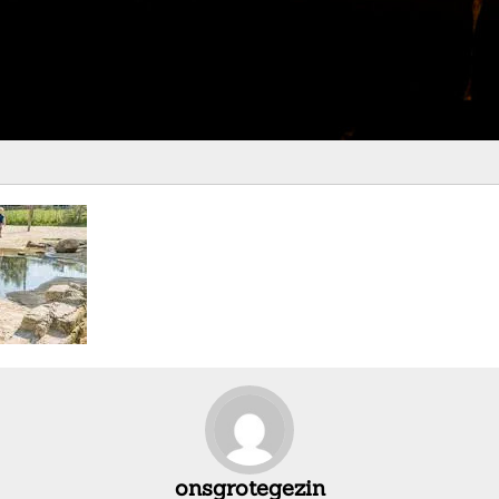
onsgrotegezin