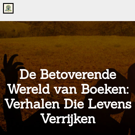
Go
to
the
home
page
of
onsgrotegezin.nl
De Betoverende
Wereld van Boeken:
Verhalen Die Levens
Verrijken