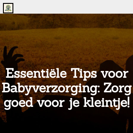
Go
to
the
home
page
of
onsgrotegezin.nl
Essentiële Tips voor
Babyverzorging: Zorg
goed voor je kleintje!