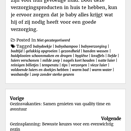
verzorgingsproducten in huis te hebben, kun
je ervoor zorgen dat je baby alles krijgt wat
hij of zij nodig heeft voor een goede
verzorging.
Posted In
Niet gecategoriseerd
Tagged
babydoekje
|
babyshampoo
|
babyverzorging
|
badtijd
|
gelukkig opgroeien
|
gezondheid
|
handen wassen
|
huidplooien schoonmaken en drogen
|
hygiëne
|
knuffels
|
liefde
|
luiers verschonen
|
milde zeep
|
nagels kort houden
|
natte luier
|
reinigen billetjes
|
temperatu
|
tips
|
verzorgen
|
vieze luier
|
voldoende luiers en doekjes hebben
|
warm bad
|
warm water
|
washandje
|
zeep zonder sterke geuren
Berichtnavigatie
Vorige
Gezinsvakanties: Samen genieten van quality time en
avontuur
Volgende
Gezinsplanning: Bewuste keuzes voor een evenwichtig
gezin