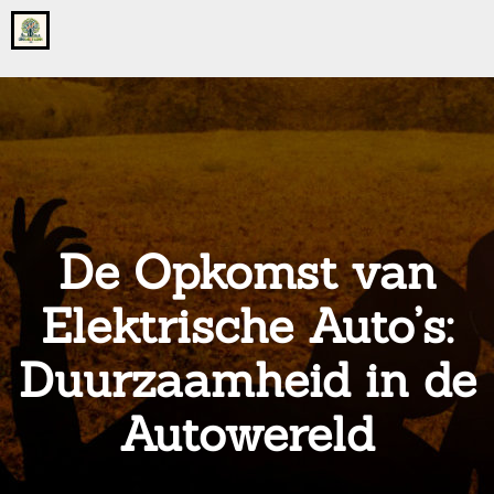
Go
to
the
home
page
of
onsgrotegezin.nl
De Opkomst van
Elektrische Auto’s:
Duurzaamheid in de
Autowereld