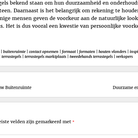
gels bekend staan om hun duurzaamheid en onderhouds
teen. Daarnaast is het belangrijk om rekening te houden 
mige mensen geven de voorkeur aan de natuurlijke look 
ls. Het is dus vooral een kwestie van persoonlijke voor
|
buitenruimte
|
contact opnemen
|
formaat
|
formaten
|
houten vlonders
|
inspi
|
terrastegels
|
terrastegels marktplaats
|
tweedehands terrastegels
|
verkopers
uw Buitenruimte
Duurzame en
eiste velden zijn gemarkeerd met
*