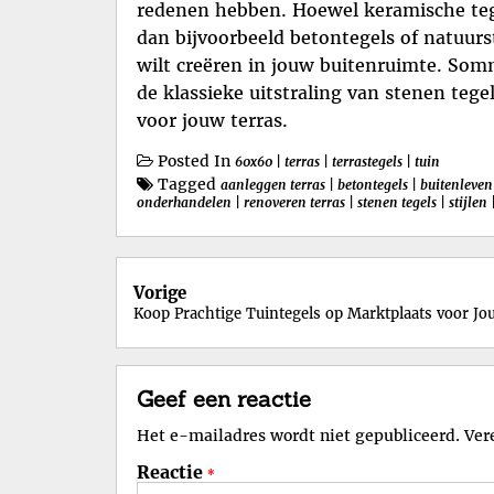
redenen hebben. Hoewel keramische te
dan bijvoorbeeld betontegels of natuurs
wilt creëren in jouw buitenruimte. Som
de klassieke uitstraling van stenen tege
voor jouw terras.
Posted In
60x60
|
terras
|
terrastegels
|
tuin
Tagged
aanleggen terras
|
betontegels
|
buitenleven
onderhandelen
|
renoveren terras
|
stenen tegels
|
stijlen
Berichtnavigatie
Vorige
Koop Prachtige Tuintegels op Marktplaats voor Jo
Geef een reactie
Het e-mailadres wordt niet gepubliceerd.
Ver
Reactie
*