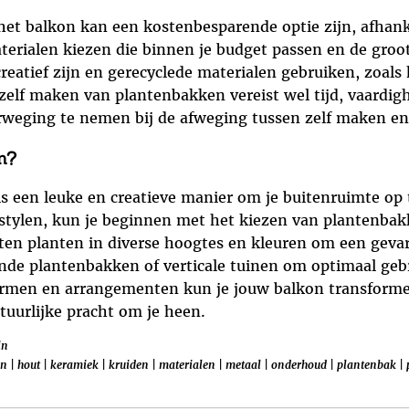
t balkon kan een kostenbesparende optie zijn, afhanke
terialen kiezen die binnen je budget passen en de gro
creatief zijn en gerecyclede materialen gebruiken, zoal
zelf maken van plantenbakken vereist wel tijd, vaardigh
erweging te nemen bij de afweging tussen zelf maken e
n?
s een leuke en creatieve manier om je buitenruimte op te
tylen, kun je beginnen met het kiezen van plantenbakke
ten planten in diverse hoogtes en kleuren om een gevari
de plantenbakken of verticale tuinen om optimaal geb
ormen en arrangementen kun je jouw balkon transformer
uurlijke pracht om je heen.
in
en
|
hout
|
keramiek
|
kruiden
|
materialen
|
metaal
|
onderhoud
|
plantenbak
|