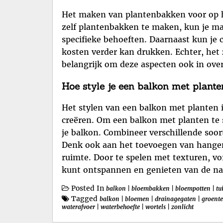
Het maken van plantenbakken voor op he
zelf plantenbakken te maken, kun je ma
specifieke behoeften. Daarnaast kun je 
kosten verder kan drukken. Echter, het 
belangrijk om deze aspecten ook in ov
Hoe style je een balkon met plante
Het stylen van een balkon met planten i
creëren. Om een balkon met planten te s
je balkon. Combineer verschillende soor
Denk ook aan het toevoegen van hangen
ruimte. Door te spelen met texturen, v
kunt ontspannen en genieten van de nat
Posted In
balkon
|
bloembakken
|
bloempotten
|
tu
Tagged
balkon
|
bloemen
|
drainagegaten
|
groent
waterafvoer
|
waterbehoefte
|
wortels
|
zonlicht