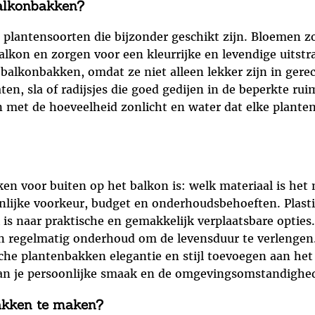
balkonbakken?
plantensoorten die bijzonder geschikt zijn. Bloemen zoa
lkon en zorgen voor een kleurrijke en levendige uitstral
balkonbakken, omdat ze niet alleen lekker zijn in gere
n, sla of radijsjes die goed gedijen in de beperkte ru
 met de hoeveelheid zonlicht en water dat elke planten
en voor buiten op het balkon is: welk materiaal is het
onlijke voorkeur, budget en onderhoudsbehoeften. Plast
k is naar praktische en gemakkelijk verplaatsbare opti
isen regelmatig onderhoud om de levensduur te verleng
sche plantenbakken elegantie en stijl toevoegen aan het
van je persoonlijke smaak en de omgevingsomstandighed
akken te maken?