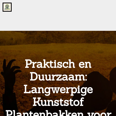
Go
to
the
home
page
of
onsgrotegezin.nl
Praktisch en
Duurzaam:
Langwerpige
Kunststof
Plantenbakken voor