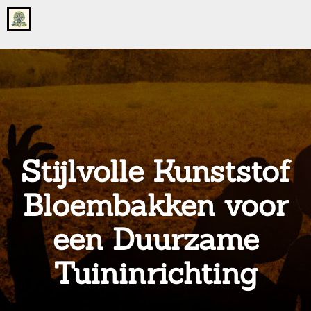
Go
to
the
home
page
of
onsgrotegezin.nl
Stijlvolle Kunststof
Bloembakken voor
een Duurzame
Tuininrichting