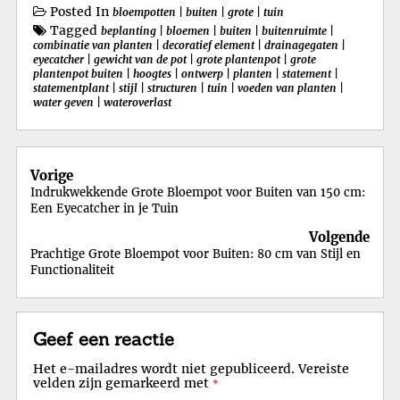
Posted In
bloempotten
|
buiten
|
grote
|
tuin
Tagged
beplanting
|
bloemen
|
buiten
|
buitenruimte
|
combinatie van planten
|
decoratief element
|
drainagegaten
|
eyecatcher
|
gewicht van de pot
|
grote plantenpot
|
grote
plantenpot buiten
|
hoogtes
|
ontwerp
|
planten
|
statement
|
statementplant
|
stijl
|
structuren
|
tuin
|
voeden van planten
|
water geven
|
wateroverlast
Berichtnavigatie
Vorige
Indrukwekkende Grote Bloempot voor Buiten van 150 cm:
Een Eyecatcher in je Tuin
Volgende
Prachtige Grote Bloempot voor Buiten: 80 cm van Stijl en
Functionaliteit
Geef een reactie
Het e-mailadres wordt niet gepubliceerd.
Vereiste
velden zijn gemarkeerd met
*