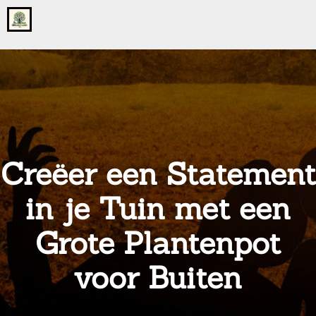
Go
to
the
home
page
of
onsgrotegezin.nl
Creëer een Statement
in je Tuin met een
Grote Plantenpot
voor Buiten