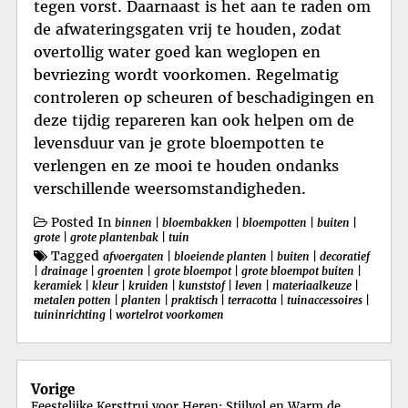
tegen vorst. Daarnaast is het aan te raden om
de afwateringsgaten vrij te houden, zodat
overtollig water goed kan weglopen en
bevriezing wordt voorkomen. Regelmatig
controleren op scheuren of beschadigingen en
deze tijdig repareren kan ook helpen om de
levensduur van je grote bloempotten te
verlengen en ze mooi te houden ondanks
verschillende weersomstandigheden.
Posted In
binnen
|
bloembakken
|
bloempotten
|
buiten
|
grote
|
grote plantenbak
|
tuin
Tagged
afvoergaten
|
bloeiende planten
|
buiten
|
decoratief
|
drainage
|
groenten
|
grote bloempot
|
grote bloempot buiten
|
keramiek
|
kleur
|
kruiden
|
kunststof
|
leven
|
materiaalkeuze
|
metalen potten
|
planten
|
praktisch
|
terracotta
|
tuinaccessoires
|
tuininrichting
|
wortelrot voorkomen
Berichtnavigatie
Vorige
Feestelijke Kersttrui voor Heren: Stijlvol en Warm de