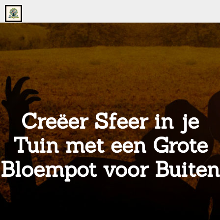
Go
to
the
home
page
of
onsgrotegezin.nl
Creëer Sfeer in je
Tuin met een Grote
Bloempot voor Buiten