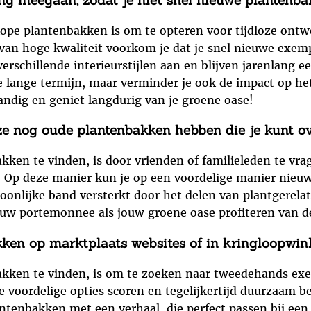
kope plantenbakken is om te opteren voor tijdloze ont
an hoge kwaliteit voorkom je dat je snel nieuwe exemp
schillende interieurstijlen aan en blijven jarenlang een
 de lange termijn, maar verminder je ook de impact op h
ndig en geniet langdurig van je groene oase!
ze nog oude plantenbakken hebben die je kunt ov
ken te vinden, is door vrienden of familieleden te vr
. Op deze manier kun je op een voordelige manier nieuw
soonlijke band versterkt door het delen van plantgerelat
jouw portemonnee als jouw groene oase profiteren van
en op marktplaats websites of in kringloopwinke
kken te vinden, is om te zoeken naar tweedehands exe
 voordelige opties scoren en tegelijkertijd duurzaam be
ntenbakken met een verhaal, die perfect passen bij een e