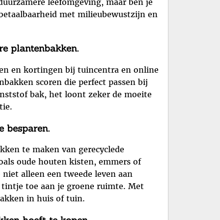
n duurzamere leefomgeving, maar ben je
betaalbaarheid met milieubewustzijn en
re plantenbakken.
n en kortingen bij tuincentra en online
enbakken scoren die perfect passen bij
nststof bak, het loont zeker de moeite
tie.
e besparen.
bakken te maken van gerecyclede
 zoals oude houten kisten, emmers of
e niet alleen een tweede leven aan
intje toe aan je groene ruimte. Met
kken in huis of tuin.
kken hoeft te kopen.