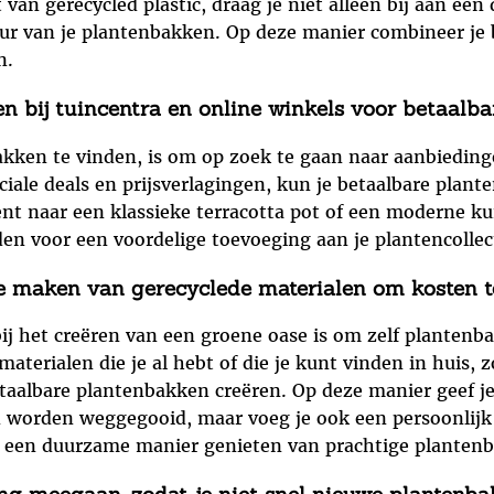
an gerecycled plastic, draag je niet alleen bij aan ee
ur van je plantenbakken. Op deze manier combineer je 
n.
n bij tuincentra en online winkels voor betaalba
ken te vinden, is om op zoek te gaan naar aanbiedinge
ciale deals en prijsverlagingen, kun je betaalbare plant
ent naar een klassieke terracotta pot of een moderne ku
n voor een voordelige toevoeging aan je plantencollec
 maken van gerecyclede materialen om kosten t
ij het creëren van een groene oase is om zelf planten
aterialen die je al hebt of die je kunt vinden in huis,
betaalbare plantenbakken creëren. Op deze manier geef j
 worden weggegooid, maar voeg je ook een persoonlijk t
p een duurzame manier genieten van prachtige plantenba
ang meegaan, zodat je niet snel nieuwe plantenba