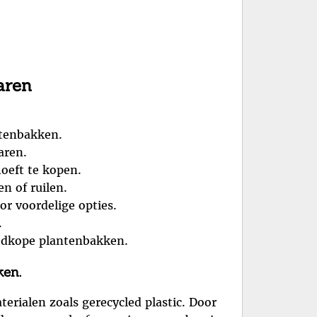
aren
ntenbakken.
aren.
oeft te kopen.
n of ruilen.
r voordelige opties.
.
oedkope plantenbakken.
ken.
rialen zoals gerecycled plastic. Door