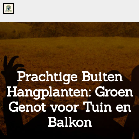
Go
to
the
home
page
of
onsgrotegezin.nl
Prachtige Buiten
Hangplanten: Groen
Genot voor Tuin en
Balkon