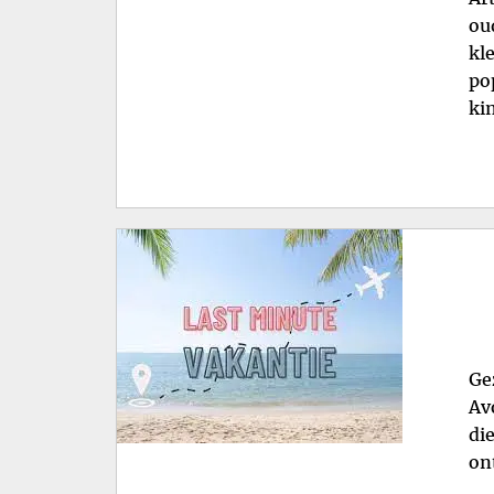
ou
kl
po
ki
Ge
Av
di
on