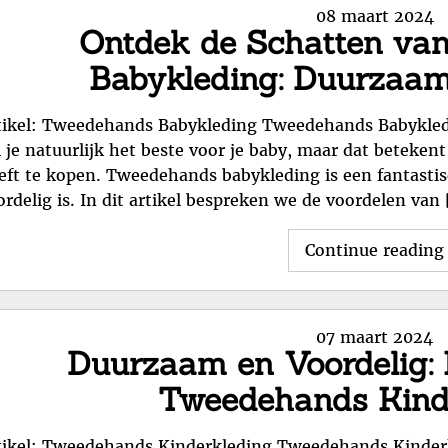
Posted
08 maart 2024
Ontdek de Schatten va
on
Babykleding: Duurzaam 
tikel: Tweedehands Babykleding Tweedehands Babykled
l je natuurlijk het beste voor je baby, maar dat betekent
eft te kopen. Tweedehands babykleding is een fantastis
ordelig is. In dit artikel bespreken we de voordelen van
Continue reading
Posted
07 maart 2024
Duurzaam en Voordelig:
on
Tweedehands Kind
tikel: Tweedehands Kinderkleding Tweedehands Kinder