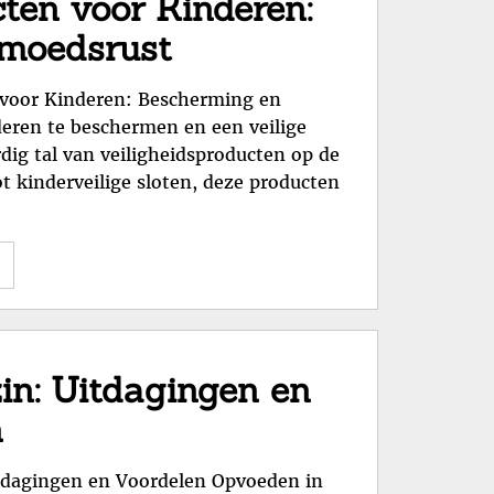
cten voor Kinderen:
Handige
moedsrust
Tips"
 voor Kinderen: Bescherming en
deren te beschermen en een veilige
dig tal van veiligheidsproducten op de
t kinderveilige sloten, deze producten
"Essentiële
Veiligheidsproducten
voor
Kinderen:
Bescherming
in: Uitdagingen en
en
n
Gemoedsrust"
tdagingen en Voordelen Opvoeden in