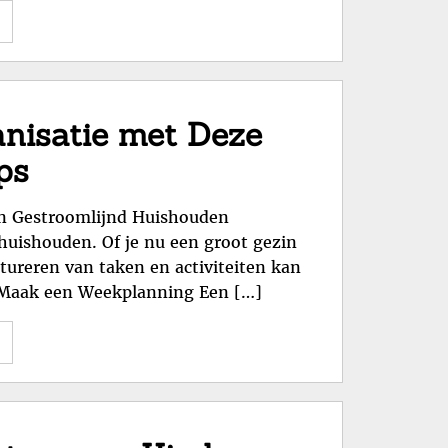
"Genieten
van
Gezinsvriendelijke
Vakanties:
Ontspanning
anisatie met Deze
en
ps
Avontuur
voor
een Gestroomlijnd Huishouden
het
 huishouden. Of je nu een groot gezin
Hele
tureren van taken en activiteiten kan
Gezin"
1: Maak een Weekplanning Een […]
"Optimaliseer
je
Gezinsorganisatie
met
Deze