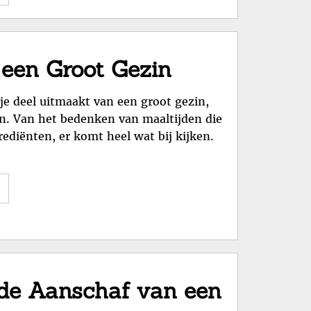
Ervaringen
van
een
Groot
 een Groot Gezin
Gezin
in
je deel uitmaakt van een groot gezin,
Nederland"
jn. Van het bedenken van maaltijden die
ediënten, er komt heel wat bij kijken.
"Tips
voor
het
Koken
voor
een
 de Aanschaf van een
Groot
Gezin"