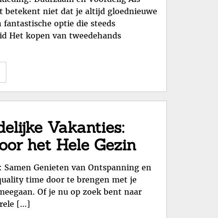
Voordelig!"
t betekent niet dat je altijd gloednieuwe
fantastische optie die steeds
eid Het kopen van tweedehands
"Duurzaam
en
Voordelig:
Het
Belang
elijke Vakanties:
van
oor het Hele Gezin
Tweedehands
Kinderkleding"
es: Samen Genieten van Ontspanning en
uality time door te brengen met je
 meegaan. Of je nu op zoek bent naar
rele […]