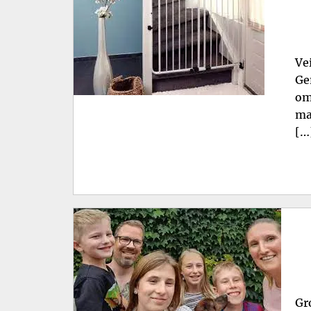
Ve
Ge
om
ma
[…
Gr