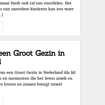
maar biedt ook tal van voordelen. Het
’s van meerdere kinderen kan een ware
…]
"Opvoeding
in
een
Groot
Gezin:
en Groot Gezin in
Uitdagingen
d
en
Voordelen"
an een Groot Gezin in Nederland Als lid
gen en momenten die het leven uniek en
e broers en zussen brengt zowel
"Levendige