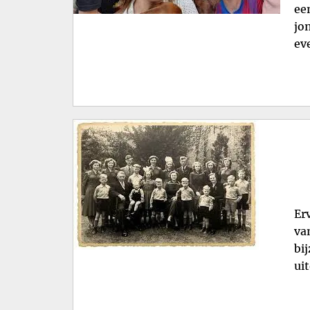
ee
jo
ev
Er
va
bi
ui