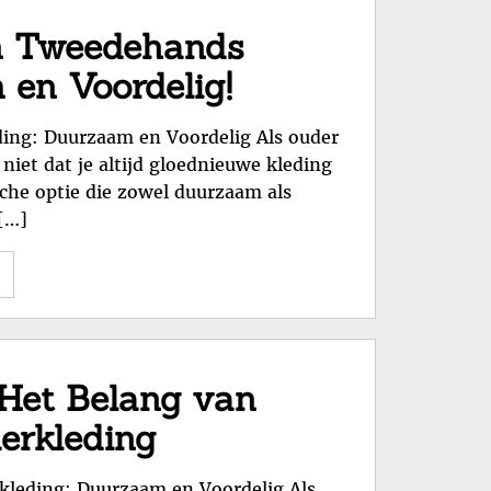
2e
Hands
n Tweedehands
Kinderkleding
en Voordelig!
voor
Jouw
ing: Duurzaam en Voordelig Als ouder
Kleintjes"
 niet dat je altijd gloednieuwe kleding
che optie die zowel duurzaam als
 […]
"Ontdek
de
Schatten
van
Tweedehands
 Het Belang van
Babykleding:
erkleding
Duurzaam
en
kleding: Duurzaam en Voordelig Als