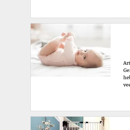
Ar
Ge
he
ve