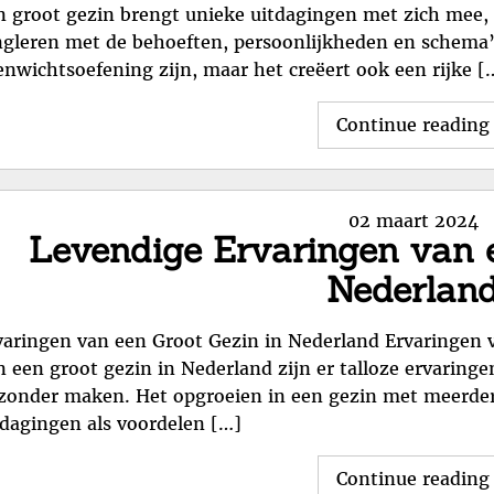
n groot gezin brengt unieke uitdagingen met zich mee, 
ngleren met de behoeften, persoonlijkheden en schema
enwichtsoefening zijn, maar het creëert ook een rijke [
Continue reading
Posted
02 maart 2024
Levendige Ervaringen van e
on
Nederlan
varingen van een Groot Gezin in Nederland Ervaringen v
n een groot gezin in Nederland zijn er talloze ervarin
jzonder maken. Het opgroeien in een gezin met meerder
tdagingen als voordelen […]
Continue reading