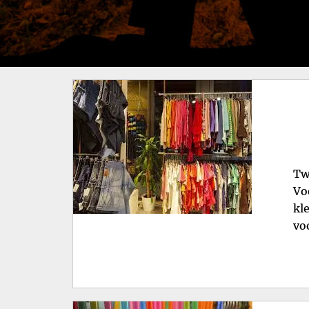
Tw
Vo
kl
vo