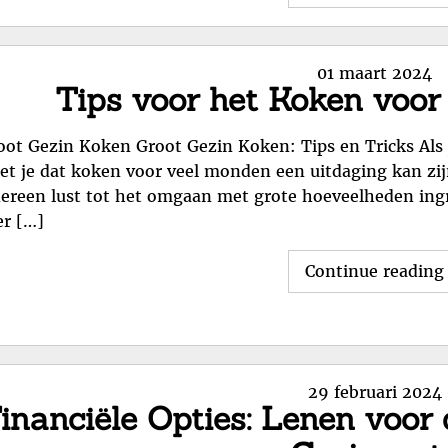
Posted
01 maart 2024
Tips voor het Koken voor
on
oot Gezin Koken Groot Gezin Koken: Tips en Tricks Als 
et je dat koken voor veel monden een uitdaging kan zi
dereen lust tot het omgaan met grote hoeveelheden ingr
er […]
Continue reading
Posted
29 februari 2024
inanciële Opties: Lenen voor
on