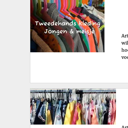
Ar
wi
ho
vo
Ar