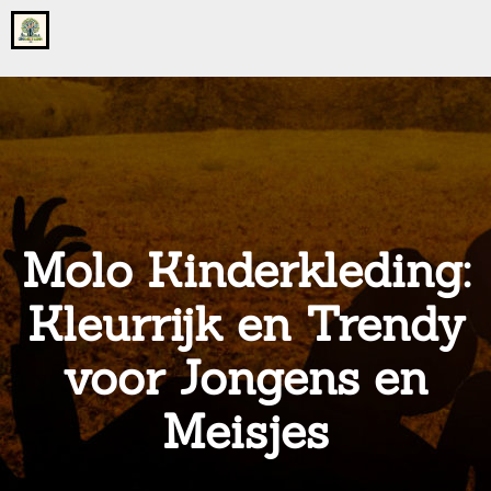
Go
to
the
home
page
of
onsgrotegezin.nl
Molo Kinderkleding:
Kleurrijk en Trendy
voor Jongens en
Meisjes