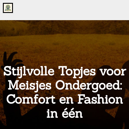
Go
to
the
home
page
of
onsgrotegezin.nl
Stijlvolle Topjes voor
Meisjes Ondergoed:
Comfort en Fashion
in één