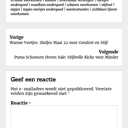
irritatie voorkomen
|
katoen
|
levensduur verlengen
|
meisjes
ondergoed
|
naadloos ondergoed
|
schuren voorkomen
|
stijlvol
|
topjes
|
topjes meisjes ondergoed
|
wasinstructies
|
zichtbare lijnen
voorkomen
Berichtnavigatie
Vorige
Warme Voetjes: Slofjes Maat 22 voor Comfort en Stijl
Volgende
Puma Schoenen Heren Sale: Stijlvolle Kicks voor Minder
Geef een reactie
Het e-mailadres wordt niet gepubliceerd.
Vereiste
velden zijn gemarkeerd met
*
Reactie
*