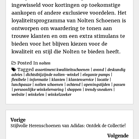
ingewisseld voor kortingen op toekomstige
aankopen of andere exclusieve voordelen. Het
loyaliteitsprogramma van Nolten Schoenen is
ontworpen om waardering te tonen aan
trouwe klanten en om een extra stimulans te
bieden voor het blijven kiezen voor de
kwaliteit en stijl die Nolten te bieden heeft.
Posted In
nolten
Tagged
assortiment kwaliteitsschoenen
|
avond
|
deskundig
advies
|
dichtstbijzijnde nolten-winkel
|
elegante pumps
|
flexibele
|
informatie
|
klanten
|
klantenservice
|
locatie
|
lunchpauze
|
nolten schoenen
|
ochtend
|
openingstijden
|
passen
|
persoonlijke winkelervaring
|
shoppen
|
trendy sneakers
|
website
|
winkelen
|
winkelzoeker
Berichtnavigatie
Vorige
Stijlvolle Herenschoenen van Adidas: Ontdek de Collectie!
Volgende