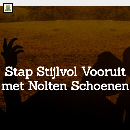
Go
to
the
home
page
of
onsgrotegezin.nl
Stap Stijlvol Vooruit
met Nolten Schoenen