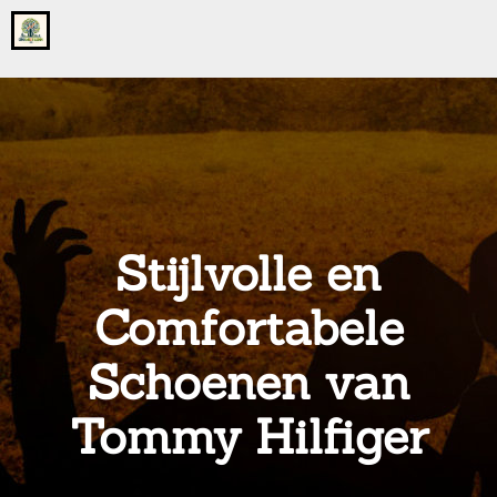
Go
to
the
home
page
of
onsgrotegezin.nl
Stijlvolle en
Comfortabele
Schoenen van
Tommy Hilfiger