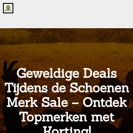
Go
to
the
home
page
of
onsgrotegezin.nl
Geweldige Deals
Tijdens de Schoenen
Merk Sale – Ontdek
Topmerken met
Korting!