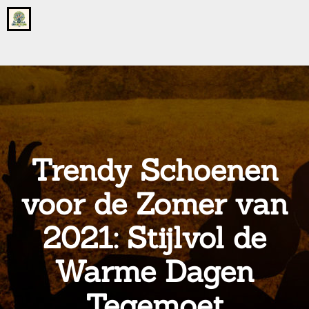
Go
to
the
home
page
of
onsgrotegezin.nl
Trendy Schoenen
voor de Zomer van
2021: Stijlvol de
Warme Dagen
Tegemoet