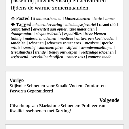
passen bij jouw levensstijl en activiteiten
tijdens de warme zomermaanden.
Posted In
damesschoenen
|
kinderschoenen
|
lente
|
zomer
Tagged
ademend ervaring
|
alledaagse favoriet
|
casual chic
|
comfortabel
|
diversiteit aan opties lichte materialen
|
draagcomfort
|
elegante details
|
espadrilles
|
frisse kleuren
|
luchtig
|
materialen ademen
|
modieus
|
ontwerpen koel houden
|
sandalen
|
schoenen
|
schoenen zomer 2021
|
sneakers
|
speelse
prints
|
sportief
|
statement piece
|
stijlvol
|
strandwandelingen
|
terraslunches
|
trendy
|
trendy ontwerpen
|
veelzijdige schoenen
|
verfrissend
|
verschillende stijlen
|
zomer 2021
|
zomerse mode
Berichtnavigatie
Vorige
Stijlvolle Schoenen voor Smalle Voeten: Comfort en
Pasvorm Gegarandeerd
Volgende
Uitverkoop van Blackstone Schoenen: Profiteer van
Kwaliteitsschoenen met Korting!