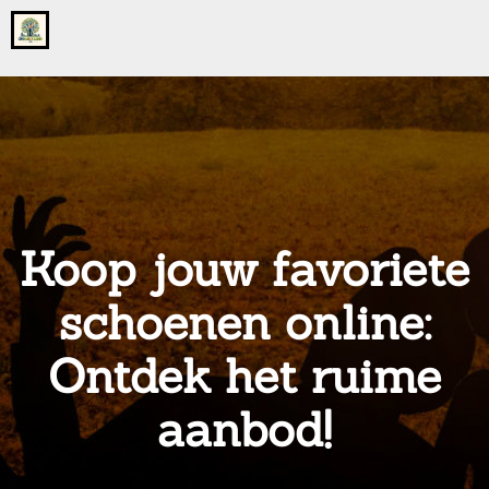
Go
to
the
home
page
of
onsgrotegezin.nl
Koop jouw favoriete
schoenen online:
Ontdek het ruime
aanbod!