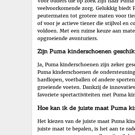
Voor ouders die op zoek zijn naar Pum
veelvoorkomende zorg. Gelukkig biedt Pu
peutermaten tot grotere maten voor tien
of voor je actieve tiener die stijlvol e
voldoen. Met een ruime keuze aan mate
opgroeiende avonturiers.
Zijn Puma kinderschoenen geschikt 
Ja, Puma kinderschoenen zijn zeker gesc
Puma kinderschoenen de ondersteuning d
hardlopen, voetballen of andere sporte
groeiende voeten. Dankzij de innovatie
favoriete sportactiviteiten met Puma k
Hoe kan ik de juiste maat Puma k
Het kiezen van de juiste maat Puma kin
juiste maat te bepalen, is het aan te r