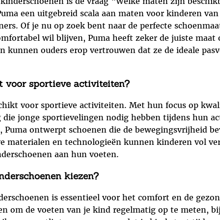
a kinderschoenen is de vraag “Welke maten zijn beschi
ma een uitgebreid scala aan maten voor kinderen van al
ers. Of je nu op zoek bent naar de perfecte schoenmaat 
n comfortabel wil blijven, Puma heeft zeker de juiste maa
n kunnen ouders erop vertrouwen dat ze de ideale pa
voor sportieve activiteiten?
hikt voor sportieve activiteiten. Met hun focus op kwa
ie jonge sportievelingen nodig hebben tijdens hun ac
n, Puma ontwerpt schoenen die de bewegingsvrijheid bev
ve materialen en technologieën kunnen kinderen vol ve
inderschoenen aan hun voeten.
inderschoenen kiezen?
derschoenen is essentieel voor het comfort en de gezo
aden om de voeten van je kind regelmatig op te meten, b