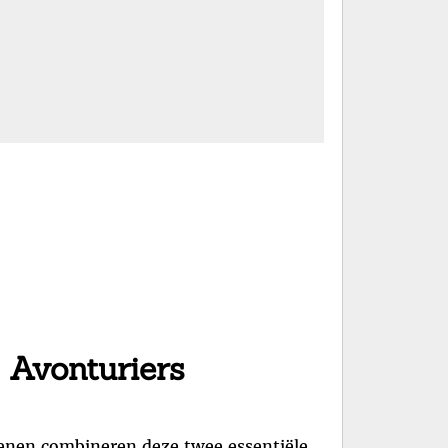
 Avonturiers
hoenen combineren deze twee essentiële