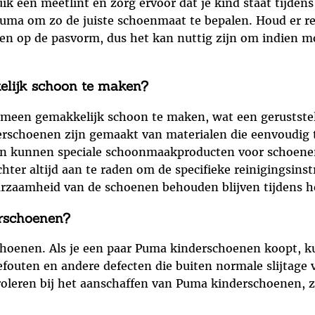
k een meetlint en zorg ervoor dat je kind staat tijdens
uma om zo de juiste schoenmaat te bepalen. Houd er r
n op de pasvorm, dus het kan nuttig zijn om indien m
lijk schoon te maken?
emeen gemakkelijk schoon te maken, wat een geruststel
rschoenen zijn gemaakt van materialen die eenvoudig t
ken kunnen speciale schoonmaakproducten voor schoen
echter altijd aan te raden om de specifieke reinigingsin
urzaamheid van de schoenen behouden blijven tijdens he
rschoenen?
choenen. Als je een paar Puma kinderschoenen koopt, ku
fouten en andere defecten die buiten normale slijtage v
roleren bij het aanschaffen van Puma kinderschoenen, 