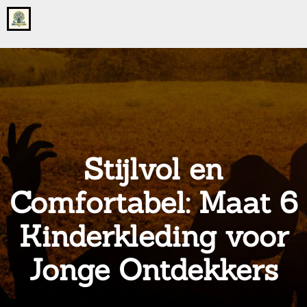
Go
to
the
home
page
of
onsgrotegezin.nl
Stijlvol en
Comfortabel: Maat 6
Kinderkleding voor
Jonge Ontdekkers