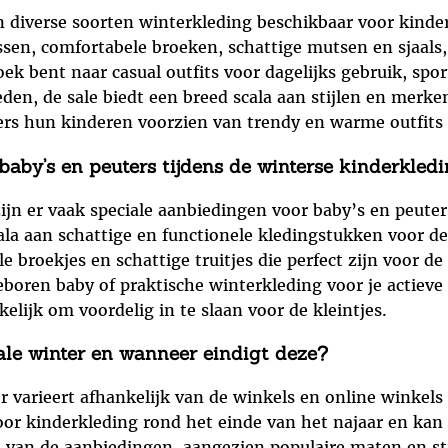
jn diverse soorten winterkleding beschikbaar voor kind
ssen, comfortabele broeken, schattige mutsen en sjaals, 
k bent naar casual outfits voor dagelijks gebruik, sport
eden, de sale biedt een breed scala aan stijlen en merk
rs hun kinderen voorzien van trendy en warme outfits 
baby’s en peuters tijdens de winterse kinderkledi
ijn er vaak speciale aanbiedingen voor baby’s en peuter
cala aan schattige en functionele kledingstukken voor de
 broekjes en schattige truitjes die perfect zijn voor d
eboren baby of praktische winterkleding voor je actieve 
lijk om voordelig in te slaan voor de kleintjes.
ale winter en wanneer eindigt deze?
r varieert afhankelijk van de winkels en online winkels
r kinderkleding rond het einde van het najaar en kan 
n van de aanbiedingen, aangezien populaire maten en st