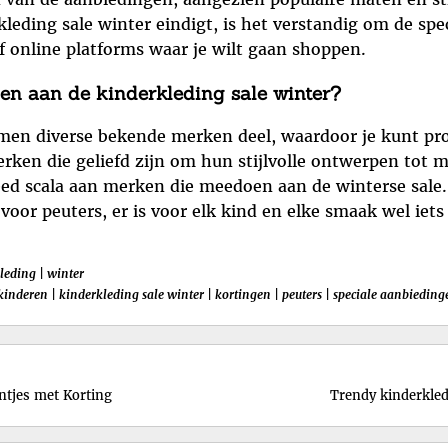
leding sale winter eindigt, is het verstandig om de sp
of online platforms waar je wilt gaan shoppen.
en aan de kinderkleding sale winter?
emen diverse bekende merken deel, waardoor je kunt pr
erken die geliefd zijn om hun stijlvolle ontwerpen tot
eed scala aan merken die meedoen aan de winterse sale.
 voor peuters, er is voor elk kind en elke smaak wel iets
leding
|
winter
kinderen
|
kinderkleding sale winter
|
kortingen
|
peuters
|
speciale aanbieding
intjes met Korting
Trendy kinderkled