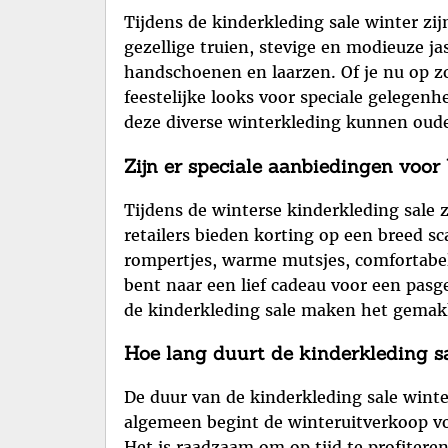
Tijdens de kinderkleding sale winter zi
gezellige truien, stevige en modieuze ja
handschoenen en laarzen. Of je nu op zoe
feestelijke looks voor speciale gelegenh
deze diverse winterkleding kunnen oude
Zijn er speciale aanbiedingen voor 
Tijdens de winterse kinderkleding sale z
retailers bieden korting op een breed s
rompertjes, warme mutsjes, comfortabele
bent naar een lief cadeau voor een pasg
de kinderkleding sale maken het gemakke
Hoe lang duurt de kinderkleding s
De duur van de kinderkleding sale winte
algemeen begint de winteruitverkoop voo
Het is raadzaam om op tijd te profitere