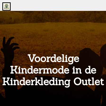
Go
to
the
home
page
of
onsgrotegezin.nl
Voordelige
Kindermode in de
Kinderkleding Outlet