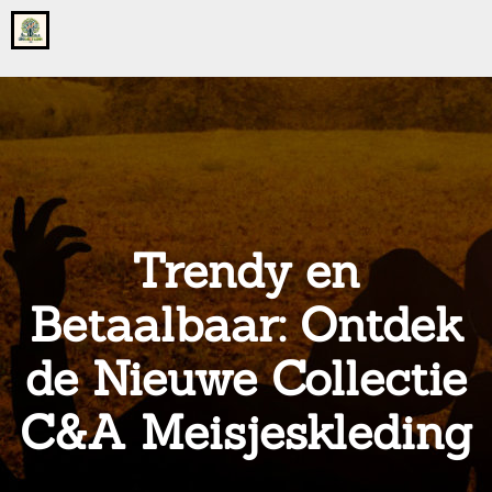
Go
to
the
home
page
of
onsgrotegezin.nl
Trendy en
Betaalbaar: Ontdek
de Nieuwe Collectie
C&A Meisjeskleding