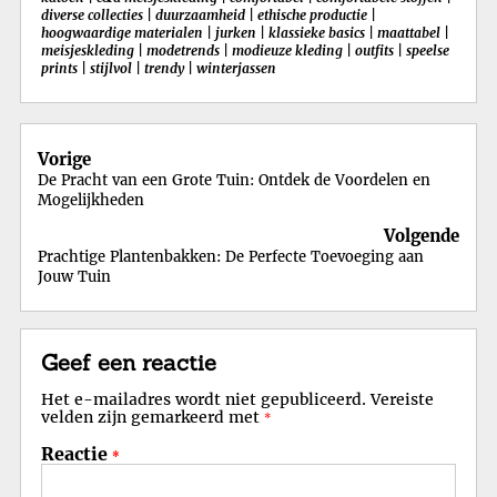
diverse collecties
|
duurzaamheid
|
ethische productie
|
hoogwaardige materialen
|
jurken
|
klassieke basics
|
maattabel
|
meisjeskleding
|
modetrends
|
modieuze kleding
|
outfits
|
speelse
prints
|
stijlvol
|
trendy
|
winterjassen
Berichtnavigatie
Vorige
De Pracht van een Grote Tuin: Ontdek de Voordelen en
Mogelijkheden
Volgende
Prachtige Plantenbakken: De Perfecte Toevoeging aan
Jouw Tuin
Geef een reactie
Het e-mailadres wordt niet gepubliceerd.
Vereiste
velden zijn gemarkeerd met
*
Reactie
*