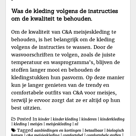
Was de kleding volgens de instructies
om de kwaliteit te behouden.
Om de kwaliteit van C&A meisjeskleding te
behouden, is het belangrijk om de kleding
volgens de instructies te wassen. Door de
wasvoorschriften te volgen, zoals de juiste
temperatuur en wasprogramma’s, blijven de
stoffen langer mooi en behouden de
kledingstukken hun pasvorm. Op deze manier
kun je langer genieten van de trendy en
comfortabele outfits van C&A voor meisjes,
terwijl je ervoor zorgt dat ze er altijd op hun
best uitzien.
Posted In
kinder
|
kinder kleding
|
kinderen
|
kinderkleding
|
kleding
|
meisjes
|
meisjeskleding
|
nl
Tagged
aanbiedingen en kortingen
|
betaalbaar
|
biologisch
katoen
|
c&a meisjeskleding
|
comfortabel
|
comfortabele stoffen
|