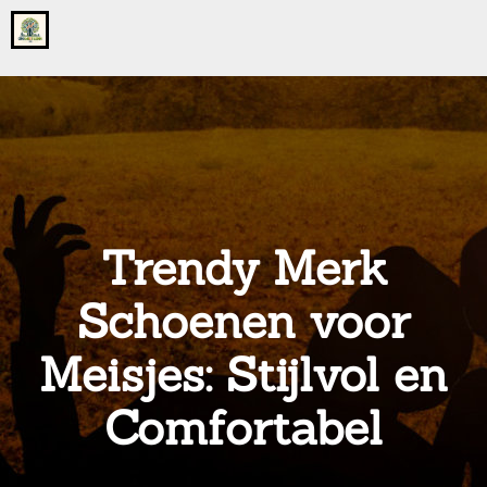
Go
to
the
home
page
of
onsgrotegezin.nl
Trendy Merk
Schoenen voor
Meisjes: Stijlvol en
Comfortabel