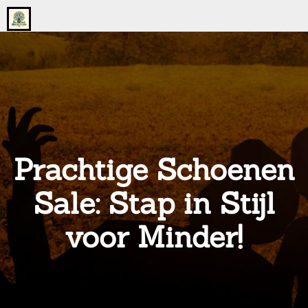
Go
to
the
home
page
of
onsgrotegezin.nl
Prachtige Schoenen
Sale: Stap in Stijl
voor Minder!