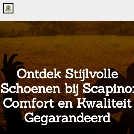
Go
to
the
home
page
of
onsgrotegezin.nl
Ontdek Stijlvolle
Schoenen bij Scapino:
Comfort en Kwaliteit
Gegarandeerd