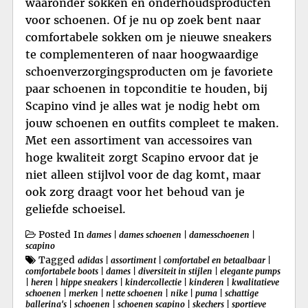
waaronder sokken en onderhoudsproducten
voor schoenen. Of je nu op zoek bent naar
comfortabele sokken om je nieuwe sneakers
te complementeren of naar hoogwaardige
schoenverzorgingsproducten om je favoriete
paar schoenen in topconditie te houden, bij
Scapino vind je alles wat je nodig hebt om
jouw schoenen en outfits compleet te maken.
Met een assortiment van accessoires van
hoge kwaliteit zorgt Scapino ervoor dat je
niet alleen stijlvol voor de dag komt, maar
ook zorg draagt voor het behoud van je
geliefde schoeisel.
Posted In
dames
|
dames schoenen
|
damesschoenen
|
scapino
Tagged
adidas
|
assortiment
|
comfortabel en betaalbaar
|
comfortabele boots
|
dames
|
diversiteit in stijlen
|
elegante pumps
|
heren
|
hippe sneakers
|
kindercollectie
|
kinderen
|
kwalitatieve
schoenen
|
merken
|
nette schoenen
|
nike
|
puma
|
schattige
ballerina's
|
schoenen
|
schoenen scapino
|
skechers
|
sportieve