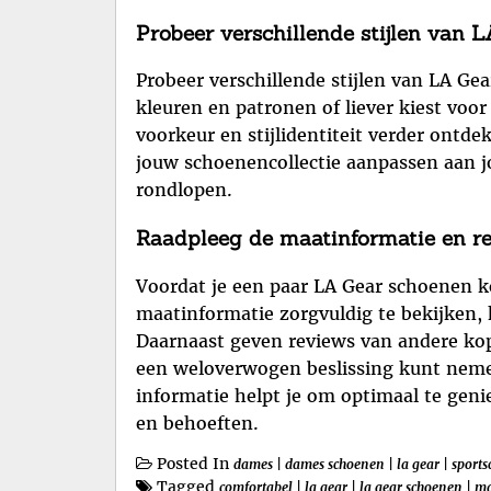
Probeer verschillende stijlen van L
Probeer verschillende stijlen van LA Ge
kleuren en patronen of liever kiest voor
voorkeur en stijlidentiteit verder ont
jouw schoenencollectie aanpassen aan j
rondlopen.
Raadpleeg de maatinformatie en re
Voordat je een paar LA Gear schoenen k
maatinformatie zorgvuldig te bekijken, k
Daarnaast geven reviews van andere kop
een weloverwogen beslissing kunt neme
informatie helpt je om optimaal te gen
en behoeften.
Posted In
dames
|
dames schoenen
|
la gear
|
sport
Tagged
comfortabel
|
la gear
|
la gear schoenen
|
ma