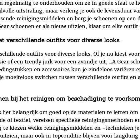
en regelmatig te onderhouden om ze in goede staat te 
jlvolle uitstraling, maar verleng je ook de levensduur v
assende reinigingsmiddelen en berg je schoenen op een 
Gear schoenen er als nieuw uitzien, klaar om elke outfi
verschillende outfits voor diverse looks.
hillende outfits voor diverse looks. Of je nu kiest voor
sie of een trendy jurk voor een avondje uit, LA Gear scho
dingstukken en accessoires kun je eindeloos variëren e
je moeiteloos switchen tussen verschillende outfits en a
nen bij het reinigen om beschadiging te voorkom
is het belangrijk om goed op de materialen te letten o
uède of textiel, vereisen specifieke reinigingsmethoden
g te kiezen welke reinigingsmiddelen en -technieken je 
uitzien, maar ook in topconditie blijven voor langdurig 