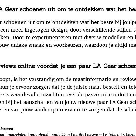
A Gear schoenen uit om te ontdekken wat het best
ar schoenen uit om te ontdekken wat het beste bij jou p
 een meer ingetogen design, door verschillende stijlen 
dekken. Door te experimenteren met diverse modellen en
ouw unieke smaak en voorkeuren, waardoor je altijd met
views online voordat je een paar LA Gear schoe
oopt, is het verstandig om de maatinformatie en review
un je ervoor zorgen dat je de juiste maat bestelt en te
ers waardevolle inzichten over de pasvorm, comfort en
n bij het aanschaffen van jouw nieuwe paar LA Gear s
ieten van jouw aankoop en ervoor te zorgen dat de sch
schoenen
at
|
materialen
|
onderhoud
|
ontdekken
|
outfits
|
pasvorm
|
reinigen
|
schoen