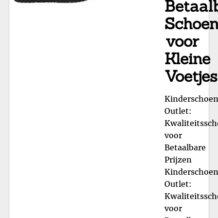
Betaal
Schoe
voor
Kleine
Voetjes
Kinderschoe
Outlet:
Kwaliteitssc
voor
Betaalbare
Prijzen
Kinderschoe
Outlet:
Kwaliteitssc
voor