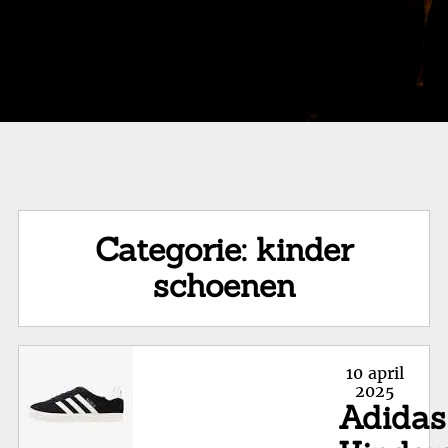
Categorie:
kinder
schoenen
Posted
10 april
on
2025
Adidas