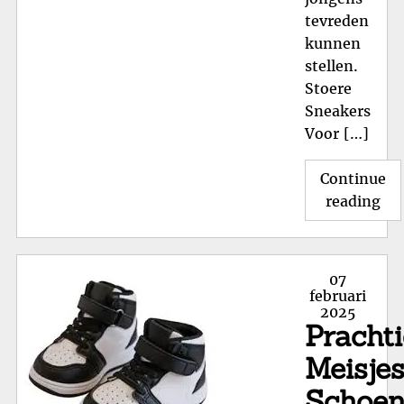
tevreden
kunnen
stellen.
Stoere
Sneakers
Voor […]
Continue
"T
reading
Sc
voo
Jon
Posted
07
Sti
on
februari
2025
en
Pracht
Co
Meisje
Schoe