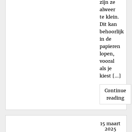
zijn ze
alweer
te klein.
Dit kan
behoorlijk
in de
papieren
lopen,
vooral
als je
kiest […]
Continue
"Kw
reading
Ki
Out
Bet
Posted
15 maart
Sc
on
2025