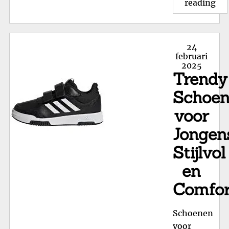
"St
reading
Fil
Sc
voo
Posted
24
Mei
on
februari
2025
Tr
Trendy
en
Co
Schoe
voor
Jongen
Stijlvol
en
Comfor
Schoenen
voor