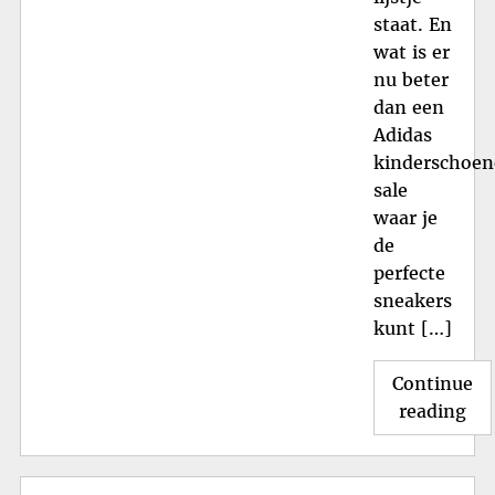
staat. En
wat is er
nu beter
dan een
Adidas
kinderschoe
sale
waar je
de
perfecte
sneakers
kunt […]
Continue
"Ad
reading
Ki
Sal
Sti