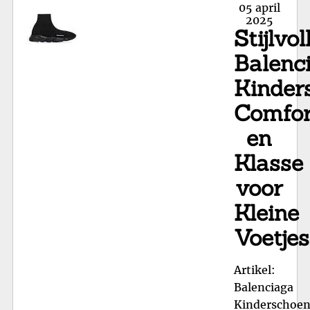
Posted
05 april
Sn
on
2025
Stijlvol
voo
Kle
Balenc
Voe
Kinder
Comfor
en
Klasse
voor
Kleine
Voetjes
Artikel:
Balenciaga
Kinderschoe