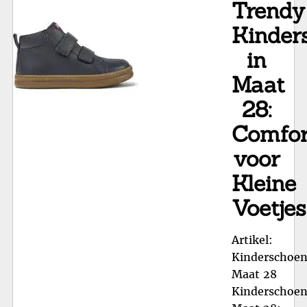
Trendy
voo
Kle
Kinder
Voe
in
Maat
28:
Comfor
voor
Kleine
Voetjes
Artikel:
Kinderschoe
Maat 28
Kinderschoe