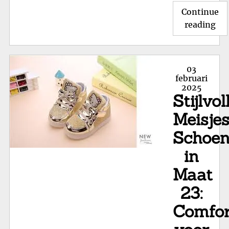
Continue
"Pr
reading
Mei
Sc
in
Posted
03
Ma
on
februari
2025
22:
Stijlvol
Sti
en
Meisje
Com
Schoe
voo
in
Kle
Voe
Maat
23:
Comfor