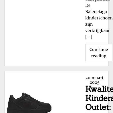
De
Balenciaga
kinderschoe
zijn
verkrijgbaar
[…]
Continue
"St
reading
Bal
Ki
Co
Posted
20 maart
en
on
2025
Kwalite
Kla
voo
Kinder
Kle
Outlet:
Voe