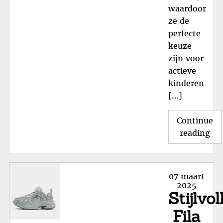
waardoor
ze de
perfecte
keuze
zijn voor
actieve
kinderen
[…]
Continue
"St
reading
Ni
Air
Ma
Posted
07 maart
Ki
on
2025
Stijlvol
voo
Act
Fila
Kid