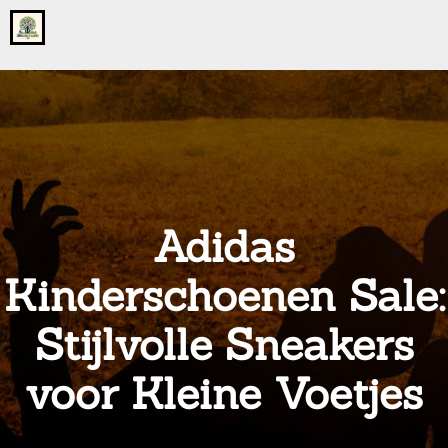
Go
to
the
home
page
of
onsgrotegezin.nl
Adidas
Kinderschoenen Sale:
Stijlvolle Sneakers
voor Kleine Voetjes