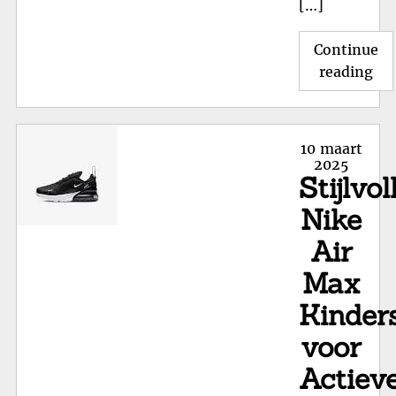
[…]
Continue
"T
reading
Ki
in
Ma
Posted
10 maart
28:
on
2025
Stijlvol
Co
voo
Nike
Kle
Air
Voe
Max
Kinder
voor
Actiev