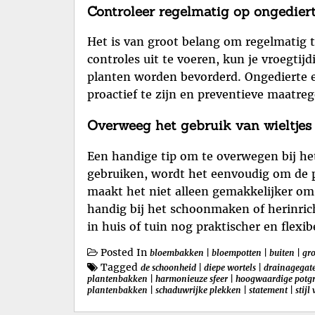
Controleer regelmatig op ongedierte
Het is van groot belang om regelmatig t
controles uit te voeren, kun je vroegti
planten worden bevorderd. Ongedierte en
proactief te zijn en preventieve maatr
Overweeg het gebruik van wieltjes
Een handige tip om te overwegen bij het
gebruiken, wordt het eenvoudig om de pl
maakt het niet alleen gemakkelijker om 
handig bij het schoonmaken of herinric
in huis of tuin nog praktischer en flexib
Posted In
bloembakken
|
bloempotten
|
buiten
|
gro
Tagged
de schoonheid
|
diepe wortels
|
drainagegat
plantenbakken
|
harmonieuze sfeer
|
hoogwaardige potg
plantenbakken
|
schaduwrijke plekken
|
statement
|
stijl