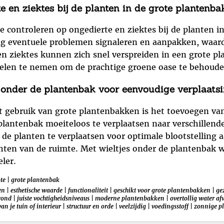
 en ziektes bij de planten in de grote plantenbak
e controleren op ongedierte en ziektes bij de planten i
jdig eventuele problemen signaleren en aanpakken, waa
 ziektes kunnen zich snel verspreiden in een grote pla
egelen te nemen om de prachtige groene oase te behoude
 onder de plantenbak voor eenvoudige verplaatsi
 gebruik van grote plantenbakken is het toevoegen van 
antenbak moeiteloos te verplaatsen naar verschillende 
de planten te verplaatsen voor optimale blootstelling 
hten van de ruimte. Met wieltjes onder de plantenbak 
eler.
te
|
grote plantenbak
en
|
esthetische waarde
|
functionaliteit
|
geschikt voor grote plantenbakken
|
ge
rond
|
juiste vochtigheidsniveaus
|
moderne plantenbakken
|
overtollig water af
 van je tuin of interieur
|
structuur en orde
|
veelzijdig
|
voedingsstoff
|
zonnige p