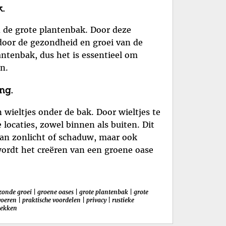
.
n de grote plantenbak. Door deze
rdoor de gezondheid en groei van de
ntenbak, dus het is essentieel om
n.
ng.
wieltjes onder de bak. Door wieltjes te
locaties, zowel binnen als buiten. Dit
aan zonlicht of schaduw, maar ook
wordt het creëren van een groene oase
zonde groei
|
groene oases
|
grote plantenbak
|
grote
voeren
|
praktische voordelen
|
privacy
|
rustieke
lekken