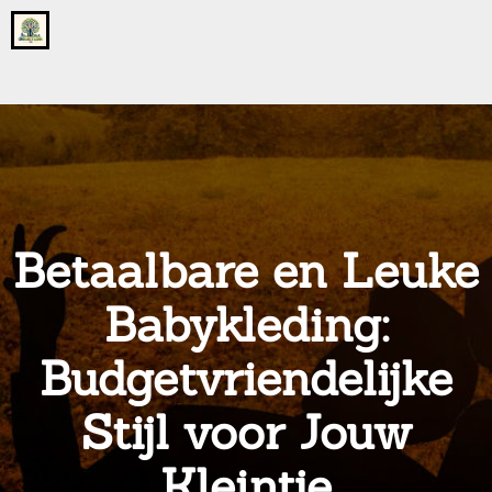
Go
to
the
home
page
of
onsgrotegezin.nl
Betaalbare en Leuke
Babykleding:
Budgetvriendelijke
Stijl voor Jouw
Kleintje