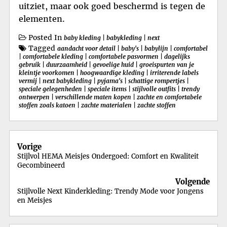
uitziet, maar ook goed beschermd is tegen de
elementen.
Posted In
baby kleding
|
babykleding
|
next
Tagged
aandacht voor detail
|
baby's
|
babylijn
|
comfortabel
|
comfortabele kleding
|
comfortabele pasvormen
|
dagelijks
gebruik
|
duurzaamheid
|
gevoelige huid
|
groeispurten van je
kleintje voorkomen
|
hoogwaardige kleding
|
irriterende labels
vermij
|
next babykleding
|
pyjama's
|
schattige rompertjes
|
speciale gelegenheden
|
speciale items
|
stijlvolle outfits
|
trendy
ontwerpen
|
verschillende maten kopen
|
zachte en comfortabele
stoffen zoals katoen
|
zachte materialen
|
zachte stoffen
Berichtnavigatie
Vorige
Stijlvol HEMA Meisjes Ondergoed: Comfort en Kwaliteit
Gecombineerd
Volgende
Stijlvolle Next Kinderkleding: Trendy Mode voor Jongens
en Meisjes