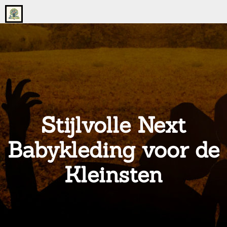
Go
to
the
home
page
of
onsgrotegezin.nl
Stijlvolle Next
Babykleding voor de
Kleinsten