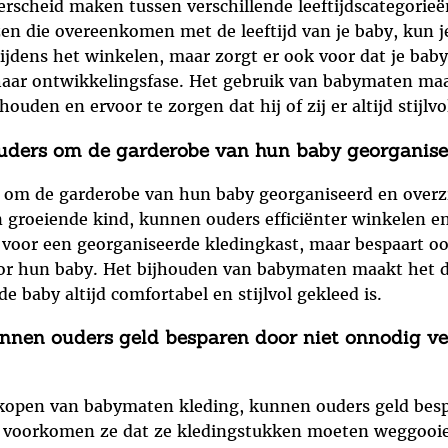
scheid maken tussen verschillende leeftijdscategorieën
en die overeenkomen met de leeftijd van je baby, kun je
 tijdens het winkelen, maar zorgt er ook voor dat je bab
f haar ontwikkelingsfase. Het gebruik van babymaten m
uden en ervoor te zorgen dat hij of zij er altijd stijlvol
ders om de garderobe van hun baby georganiseer
om de garderobe van hun baby georganiseerd en overzi
n groeiende kind, kunnen ouders efficiënter winkelen e
een voor een georganiseerde kledingkast, maar bespaart o
or hun baby. Het bijhouden van babymaten maakt het 
e baby altijd comfortabel en stijlvol gekleed is.
kunnen ouders geld besparen door niet onnodig ve
t kopen van babymaten kleding, kunnen ouders geld besp
r voorkomen ze dat ze kledingstukken moeten weggooien