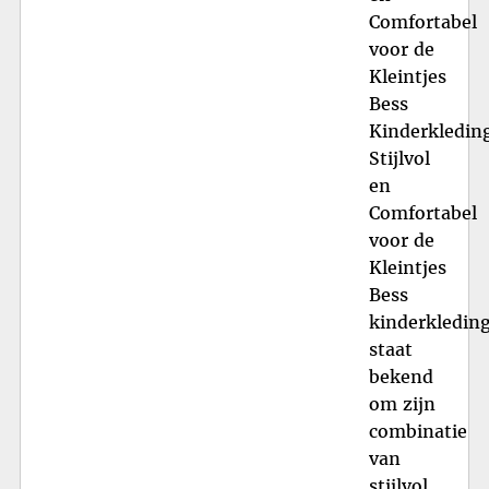
Comfortabel
voor de
Kleintjes
Bess
Kinderkledin
Stijlvol
en
Comfortabel
voor de
Kleintjes
Bess
kinderkledin
staat
bekend
om zijn
combinatie
van
stijlvol