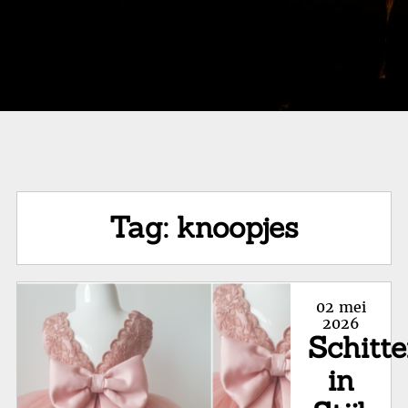
Tag:
knoopjes
Posted
02 mei
on
2026
Schitte
in