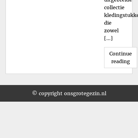
collectie
kledingstukk
die
zowel
[…]
Continue
"St
reading
Bes
Kin
voo
Tr
© copyright onsgrotegezin.nl
Kle