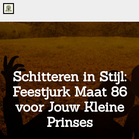
Go
to
the
home
page
of
onsgrotegezin.nl
Schitteren in Stijl:
Feestjurk Maat 86
voor Jouw Kleine
Prinses