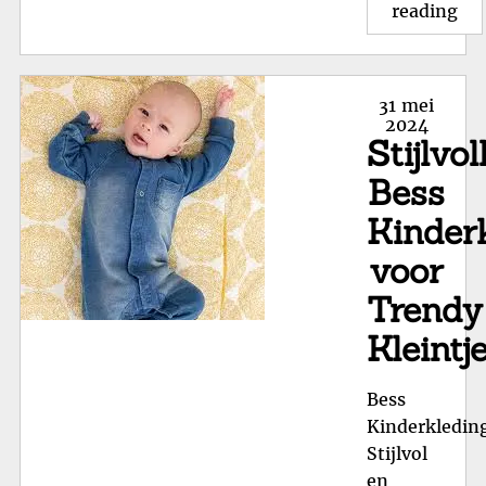
"Sc
reading
in
Stij
Fee
Posted
31 mei
Ma
on
2024
Stijlvol
86
voo
Bess
Jo
Kinder
Kle
Pri
voor
Trendy
Kleintj
Bess
Kinderkledin
Stijlvol
en