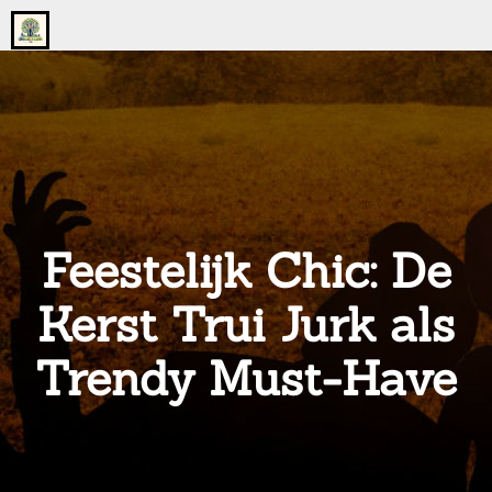
Go
to
the
home
page
of
onsgrotegezin.nl
Feestelijk Chic: De
Kerst Trui Jurk als
Trendy Must-Have