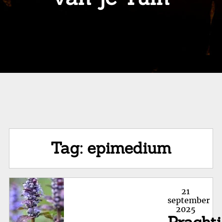
Tag:
epimedium
Posted
21
on
september
2025