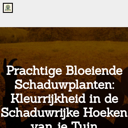
Go
to
the
home
page
of
onsgrotegezin.nl
Prachtige Bloeiende
Schaduwplanten:
Kleurrijkheid in de
Schaduwrijke Hoeken
van je Tuin