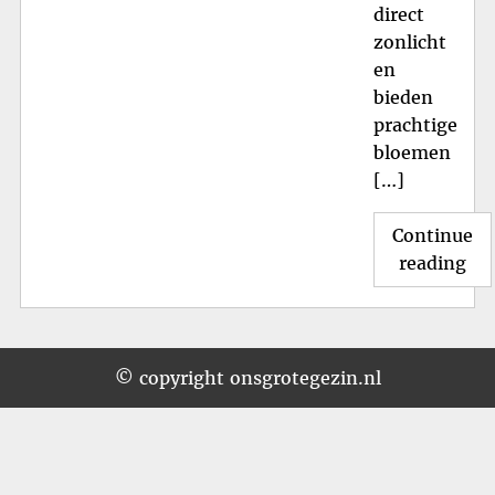
direct
zonlicht
en
bieden
prachtige
bloemen
[…]
Continue
"Pr
reading
Blo
Sc
Kle
in
© copyright onsgrotegezin.nl
de
Sch
Ho
va