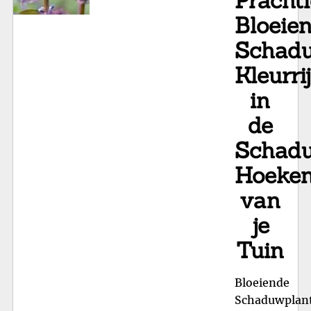
Pracht
Bloeie
Schadu
Kleurri
in
de
Schadu
Hoeke
van
je
Tuin
Bloeiende
Schaduwplan