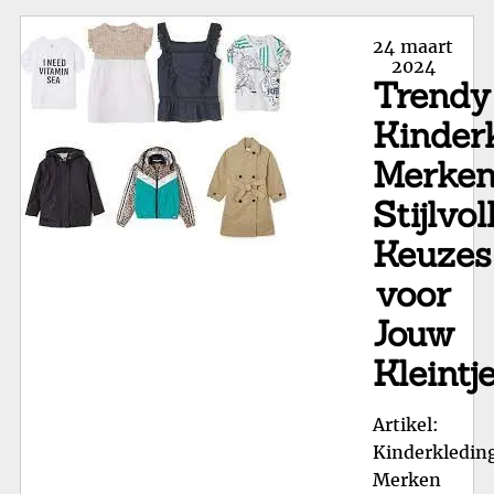
Vro
We
Posted
24 maart
va
on
2024
Trendy
Jub
Kle
Kinder
voo
Merken
Jo
Avo
Stijlvol
Keuzes
voor
Jouw
Kleintj
Artikel:
Kinderkledin
Merken