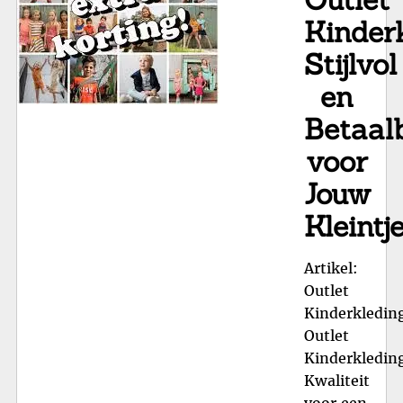
Kinderk
Stijlvol
en
Betaal
voor
Jouw
Kleintj
Artikel:
Outlet
Kinderkledin
Outlet
Kinderkledin
Kwaliteit