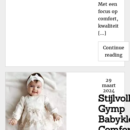
Met een
focus op
comfort,
kwaliteit
[…]
Continue
"T
reading
en
Bet
On
Posted
29
de
on
maart
2024
C&
Stijlvol
Kin
Col
Gymp
Babykl
Comfor