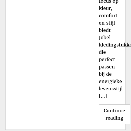
focus op
kleur,
comfort
en stijl
biedt
Jubel
kledingstukk
die
perfect
passen
bij de
energieke
levensstijl
[…]
Continue
"O
reading
de