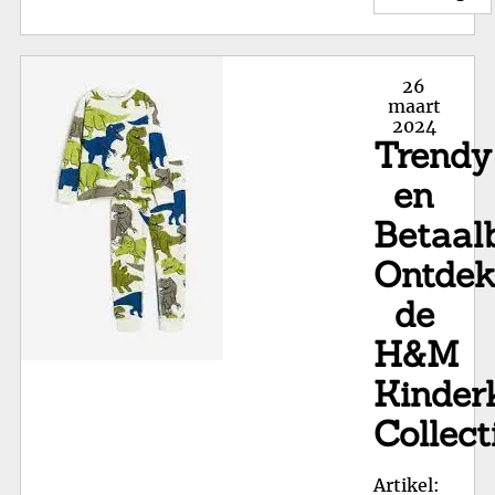
Le
Kin
Tr
Posted
26
Mo
on
maart
2024
voo
Trendy
Jo
en
en
Mei
Betaal
Ontde
de
H&M
Kinder
Collect
Artikel: