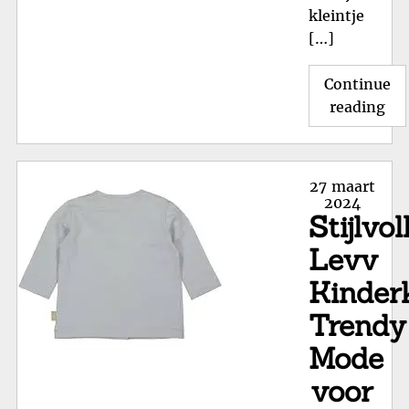
kleintje
[…]
Continue
"G
reading
Ko
op
Sch
Posted
27 maart
Bab
on
2024
Stijlvol
tij
de
Levv
Sal
Kinderk
Trendy
Mode
voor