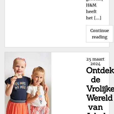
H&M
heeft
het […]
Continue
"T
reading
en
Bet
On
Posted
25 maart
de
on
2024
Ontde
H
Kin
de
Col
Vrolijk
Wereld
van