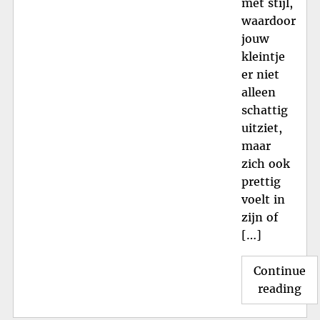
met stijl,
waardoor
jouw
kleintje
er niet
alleen
schattig
uitziet,
maar
zich ook
prettig
voelt in
zijn of
[…]
Continue
"St
reading
Gy