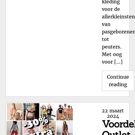
kleding
voor de
allerkleinsten
van
pasgeborene
tot
peuters.
Met oog
voor […]
Continue
"Sc
reading
en
Sti
Bab
Posted
22 maart
va
on
2024
Voorde
Fee
Outlet