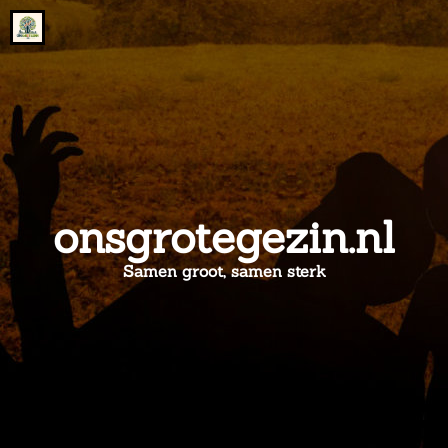
Go
to
the
home
page
of
onsgrotegezin.nl
onsgrotegezin.nl
Samen groot, samen sterk