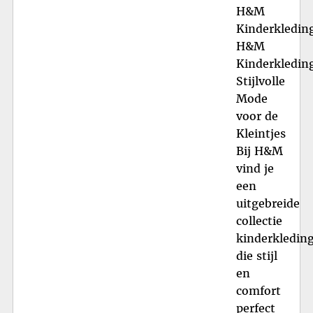
H&M
Kinderkledin
H&M
Kinderkledin
Stijlvolle
Mode
voor de
Kleintjes
Bij H&M
vind je
een
uitgebreide
collectie
kinderkledin
die stijl
en
comfort
perfect