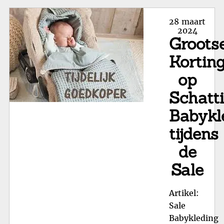
Bab
Co
Posted
28 maart
en
on
2024
Groots
Kla
voo
Kortin
Jo
op
Kle
Schatt
Babykl
tijdens
de
Sale
Artikel:
Sale
Babykleding