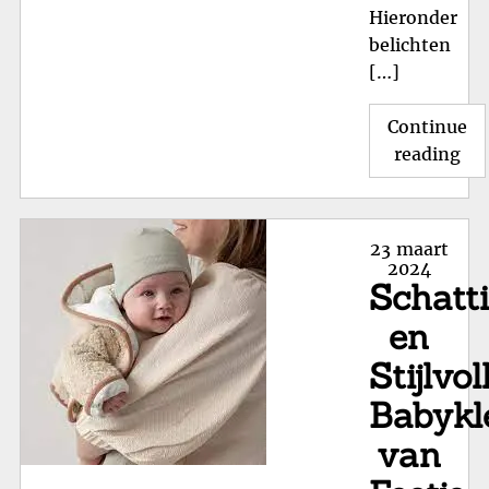
Hieronder
belichten
[…]
Continue
"T
reading
Kin
Me
Sti
Posted
23 maart
Ke
on
2024
Schatt
voo
Jo
en
Kle
Stijlvol
Babykl
van