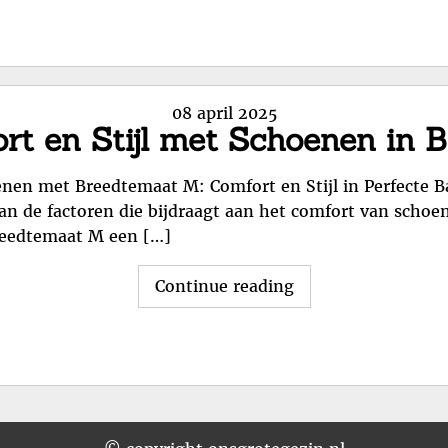
Comfortabele
Pasvorm
van
Breedtemaat
Posted
08 april 2025
M
rt en Stijl met Schoenen in 
on
Schoenen"
en met Breedtemaat M: Comfort en Stijl in Perfecte Ba
n van de factoren die bijdraagt aan het comfort van sch
reedtemaat M een […]
"Ontdek
Continue reading
Comfort
en
Stijl
met
Schoenen
in