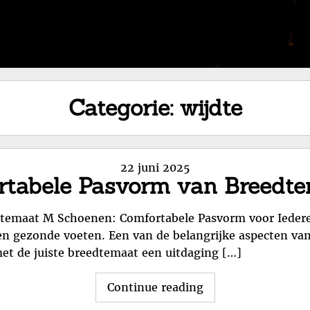
Categorie:
wijdte
Posted
22 juni 2025
rtabele Pasvorm van Breedt
on
temaat M Schoenen: Comfortabele Pasvorm voor Iederee
 en gezonde voeten. Een van de belangrijke aspecten va
t de juiste breedtemaat een uitdaging […]
"Ontdek
Continue reading
de