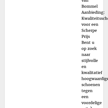
van
Bommel
Aanbieding:
Kwaliteitssc
voor een
Scherpe
Prijs
Bent u
op zoek
naar
stijlvolle
en
kwalitatief
hoogwaardig
schoenen
tegen
een
voordelige