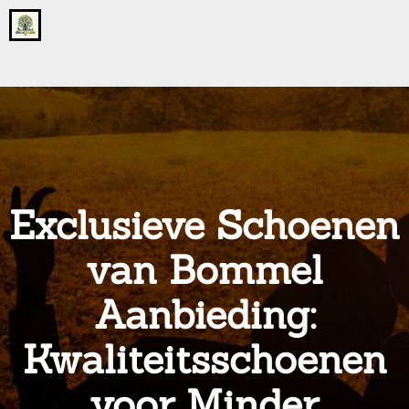
Go
to
the
home
page
of
onsgrotegezin.nl
Exclusieve Schoenen
van Bommel
Aanbieding:
Kwaliteitsschoenen
voor Minder