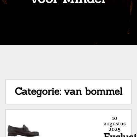
Categorie:
van bommel
Posted
10
on
augustus
2025