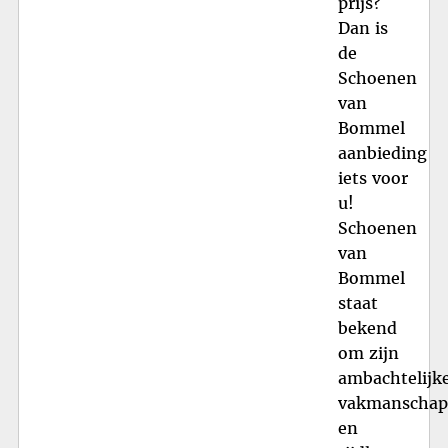
prijs?
Dan is
de
Schoenen
van
Bommel
aanbieding
iets voor
u!
Schoenen
van
Bommel
staat
bekend
om zijn
ambachtelijk
vakmanschap
en