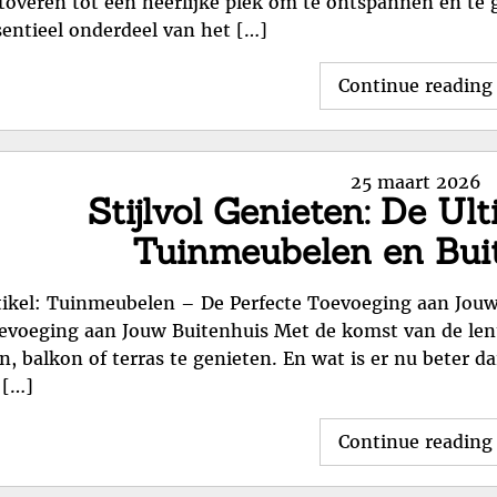
 toveren tot een heerlijke plek om te ontspannen en te 
sentieel onderdeel van het […]
Continue reading
Posted
25 maart 2026
Stijlvol Genieten: De Ul
on
Tuinmeubelen en Bui
tikel: Tuinmeubelen – De Perfecte Toevoeging aan Jou
evoeging aan Jouw Buitenhuis Met de komst van de lent
in, balkon of terras te genieten. En wat is er nu beter da
 […]
Continue reading