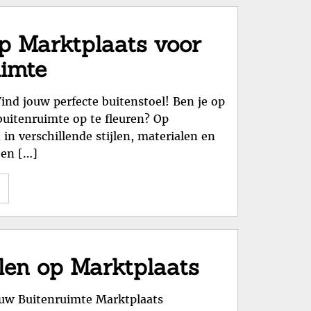
Ultieme
Gids
op Marktplaats voor
voor
uimte
Tuinmeubelen
en
ind jouw perfecte buitenstoel! Ben je op
Buitendecoratie"
buitenruimte op te fleuren? Op
in verschillende stijlen, materialen en
een […]
"Koop
Stijlvolle
Tuinstoelen
op
Marktplaats
len op Marktplaats
voor
Jouw
ouw Buitenruimte Marktplaats
Buitenruimte"