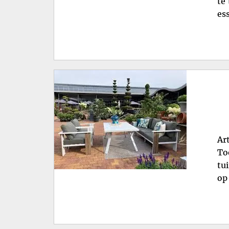
te
es
Ar
To
tu
op