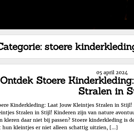
Categorie:
stoere kinderkledin
Posted
05 april 2024
Ontdek Stoere Kinderkleding:
on
Stralen in Sti
oere Kinderkleding: Laat Jouw Kleintjes Stralen in Stijl
eintjes Stralen in Stijl! Kinderen zijn van nature avont
n kleren daar niet bij passen? Stoere kinderkleding is d
t hun kleintjes er niet alleen schattig uitzien, […]