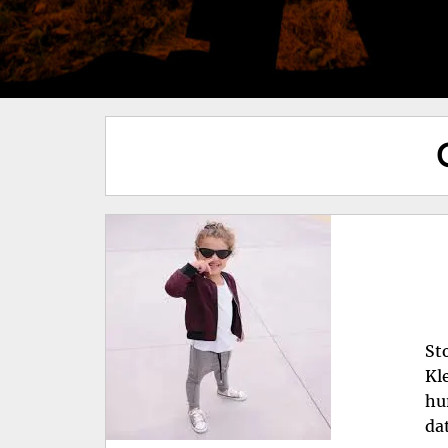
St
Kl
hu
da