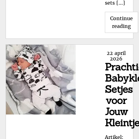
sets […]
Continue
"Sc
reading
en
Pra
Ne
Posted
22 april
Set
on
2026
Pracht
Kle
voo
Babykl
Jo
Setjes
Pa
Ba
voor
Jouw
Kleintj
Artikel: