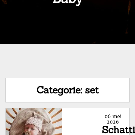
Categorie:
set
Posted
06 mei
on
2026
Schatt