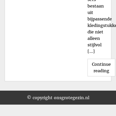
bestaan
uit
bijpassende
kledingstukk
die niet
alleen
stijlvol
[…]
Continue
"Pr
reading
Bab
Set
voo
Jo
© copyright onsgrotegezin.nl
Kle