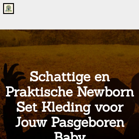
Go
to
the
home
page
of
onsgrotegezin.nl
Schattige en
Praktische Newborn
Set Kleding voor
Jouw Pasgeboren
Baby