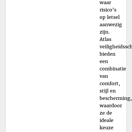
waar
risico’s
op letsel
aanwezig
zijn.
Atlas
veiligheidss
bieden
een
combinatie
van
comfort,
stijl en
bescherming,
waardoor
ze de
ideale
keuze