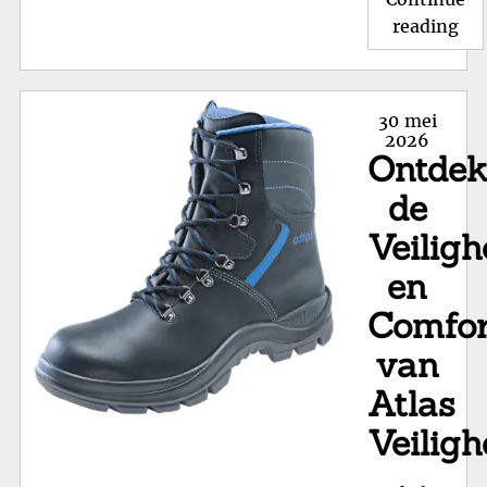
"S
reading
We
Vei
Co
Posted
30 mei
en
on
2026
Ontde
Du
op
de
de
Veiligh
We
en
Comfor
van
Atlas
Veilig