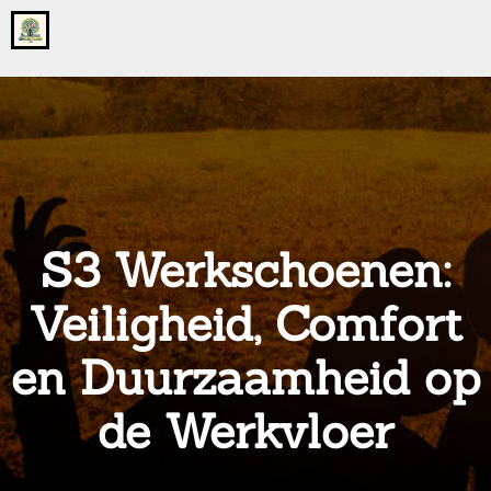
Go
to
the
home
page
of
onsgrotegezin.nl
S3 Werkschoenen:
Veiligheid, Comfort
en Duurzaamheid op
de Werkvloer