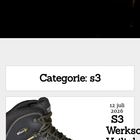
Categorie:
s3
Posted
12 juli
on
2026
S3
Werksc