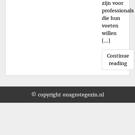
zijn voor
professionals
die hun
voeten
willen
[…]
Continue
"O
reading
de
Vei
en
Co
© copyright onsgrotegezin.nl
va
Atl
Vei